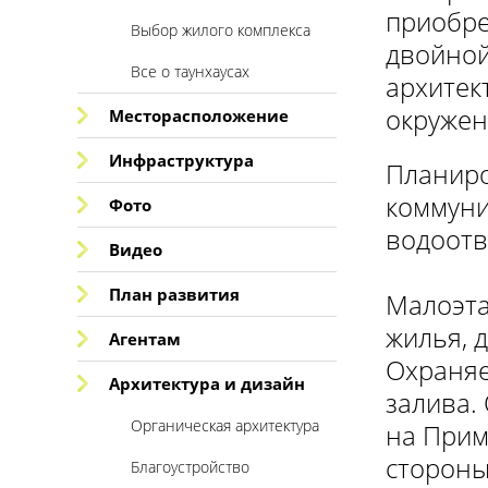
приобре
Выбор жилого комплекса
двойной
Все о таунхаусах
архитек
окружен
Месторасположение
Инфраструктура
Планиро
коммуни
Фото
водоотв
Видео
План развития
Малоэта
жилья, 
Агентам
Охраняе
Архитектура и дизайн
залива.
Органическая архитектура
на Прим
стороны
Благоустройство