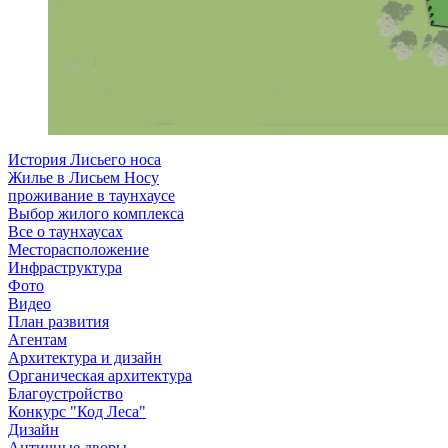
История Лисьего носа
Жилье в Лисьем Носу
проживание в таунхаусе
Выбор жилого комплекса
Все о таунхаусах
Месторасположение
Инфраструктура
Фото
Видео
План развития
Агентам
Архитектура и дизайн
Органическая архитектура
Благоустройство
Конкурс "Код Леса"
Дизайн
Античные дворы