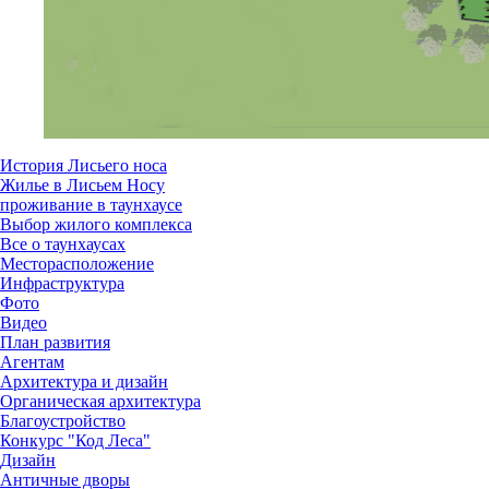
История Лисьего носа
Жилье в Лисьем Носу
проживание в таунхаусе
Выбор жилого комплекса
Все о таунхаусах
Месторасположение
Инфраструктура
Фото
Видео
План развития
Агентам
Архитектура и дизайн
Органическая архитектура
Благоустройство
Конкурс "Код Леса"
Дизайн
Античные дворы