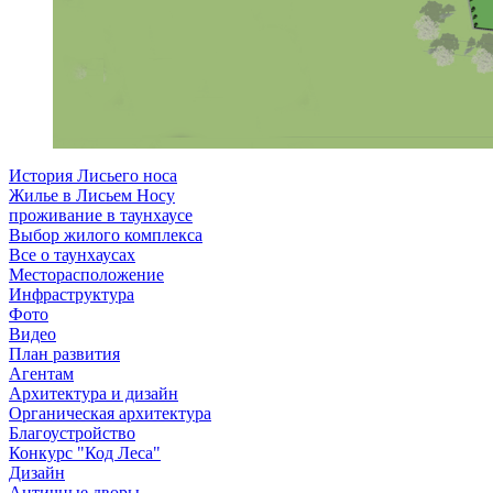
История Лисьего носа
Жилье в Лисьем Носу
проживание в таунхаусе
Выбор жилого комплекса
Все о таунхаусах
Месторасположение
Инфраструктура
Фото
Видео
План развития
Агентам
Архитектура и дизайн
Органическая архитектура
Благоустройство
Конкурс "Код Леса"
Дизайн
Античные дворы